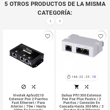
5 OTROS PRODUCTOS DE LA MISMA
CATEGORÍA:


favorite_border
favorite_border
:
:
:

146
22
25
10




Vivotek Apfxc0210
Dahua Pft1300 Extensor
Extensor Poe 2 Puertos
Poe Poe Plus Pasivo / 2
Fast Ethernet / Para
Puertos / Conexión En
Interior / 70w / Hasta
Cascada Hasta 300 Mts / 2