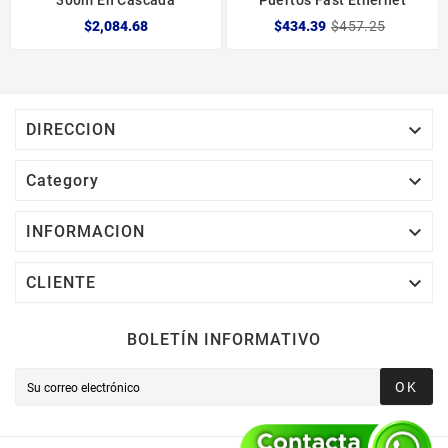
300m En Cascada
Puertos Fast Ethernet
$2,084.68
$434.39
$457.25

DIRECCION

Category

INFORMACION

CLIENTE
BOLETÍN INFORMATIVO
OK