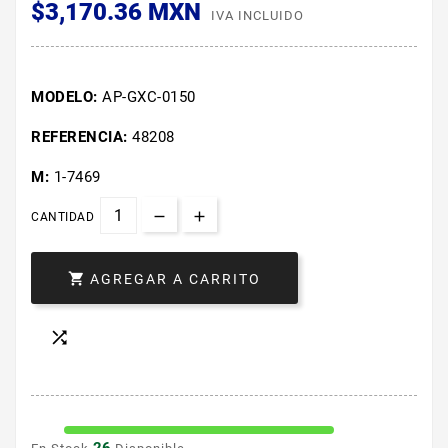
$3,170.36 MXN
IVA INCLUIDO
MODELO:
AP-GXC-0150
REFERENCIA:
48208
M:
1-7469
CANTIDAD

AGREGAR A CARRITO
