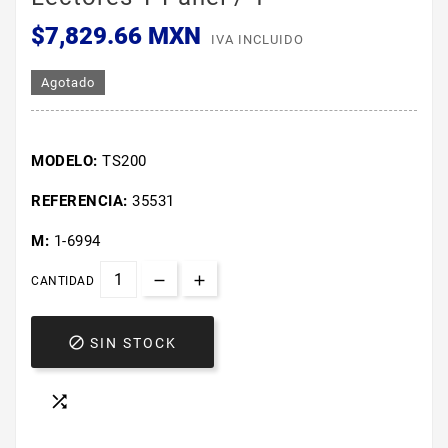
$7,829.66 MXN
IVA INCLUIDO
Agotado
MODELO:
TS200
REFERENCIA:
35531
M:
1-6994
CANTIDAD

SIN STOCK
