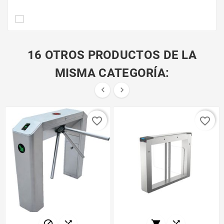
16 OTROS PRODUCTOS DE LA
MISMA CATEGORÍA:


favorite_border
favorite_border



