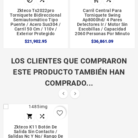
Zkteco Ts2022pro
Carril Central Para
Torniquete Bidireccional
Torniquete Swing
Semiautomático Tipo
Ap8000hd/ 4 Pares
Puente / Acero Sus304 /
Detectores Ir / Motor Sin
Carril 50 Cm / 110v /
Escobillas / Capacidad
Exterior Protegido
2060 Personas Por Minuto
$21,902.95
$36,861.09
LOS CLIENTES QUE COMPRARON
ESTE PRODUCTO TAMBIÉN HAN
COMPRADO...


favorite_border


Zkteco K11 Botón De
Salida Sin Contacto /
Salidas Nc Y No/ Rango De