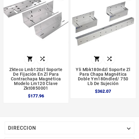




Zkteco Lmb120zl Soporte
Yli Mbk180ndzl Soporte Zl
De Fijación En Zl Para
Para Chapa Magnética
Contrachapa Magnética
Doble Ym180ndled/ 750
Modelo Lm120 Clave
Lb De Sujeción
Zkt0850001
$362.07
$177.96

DIRECCION