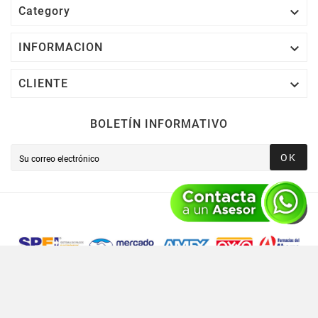

Category

INFORMACION

CLIENTE
BOLETÍN INFORMATIVO
OK
Novusred © 2021 Todos Los Derechos Reservados,