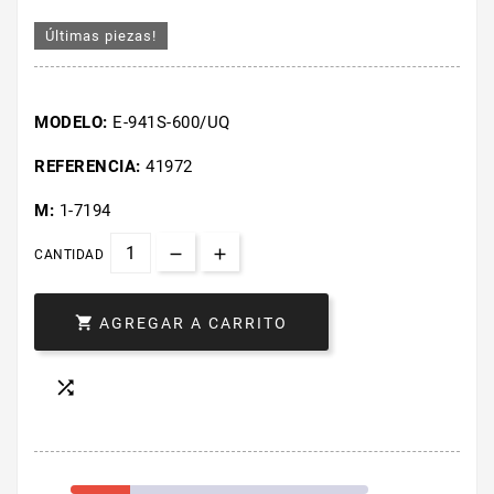
Últimas piezas!
MODELO:
E-941S-600/UQ
REFERENCIA:
41972
M:
1-7194
CANTIDAD

AGREGAR A CARRITO
