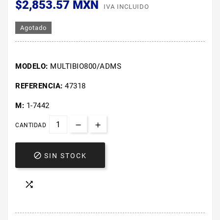
$2,853.57 MXN
IVA INCLUIDO
Agotado
MODELO:
MULTIBIO800/ADMS
REFERENCIA:
47318
M:
1-7442
CANTIDAD

SIN STOCK
