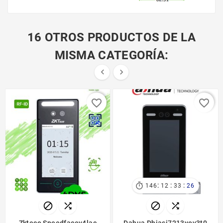
16 OTROS PRODUCTOS DE LA
MISMA CATEGORÍA:


favorite_border
favorite_border
:
:
:

146
12
33
26




Zkteco Speedfacev4lac
Dahua Dhiasi7213yov3t0