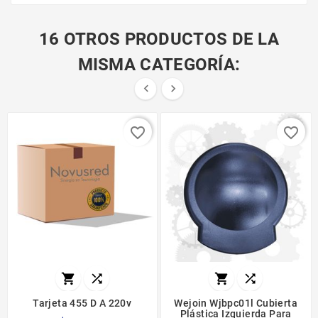
16 OTROS PRODUCTOS DE LA
MISMA CATEGORÍA:


favorite_border
favorite_border




Tarjeta 455 D A 220v
Wejoin Wjbpc01l Cubierta
Plástica Izquierda Para