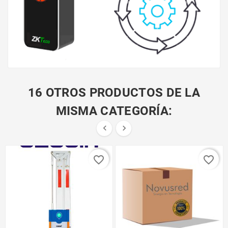
16 OTROS PRODUCTOS DE LA
MISMA CATEGORÍA:


favorite_border
favorite_border