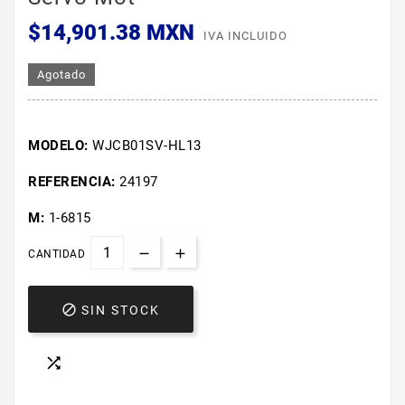
$14,901.38 MXN
IVA INCLUIDO
Agotado
MODELO:
WJCB01SV-HL13
REFERENCIA:
24197
M:
1-6815
CANTIDAD

SIN STOCK
