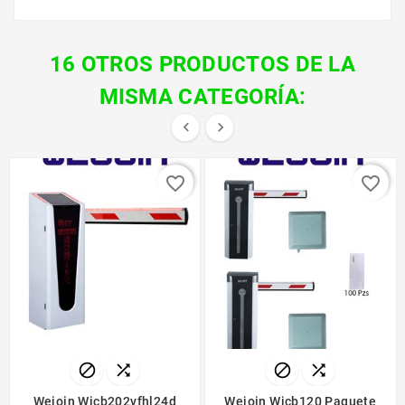
16 OTROS PRODUCTOS DE LA
MISMA CATEGORÍA:


favorite_border
favorite_border




Wejoin Wjcb202vfhl24d
Wejoin Wjcb120 Paquete