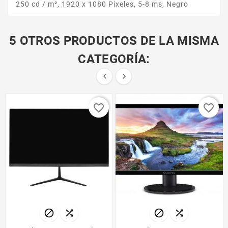
250 cd / m², 1920 x 1080 Pixeles, 5-8 ms, Negro
5 OTROS PRODUCTOS DE LA MISMA
CATEGORÍA:


favorite_border
favorite_border



