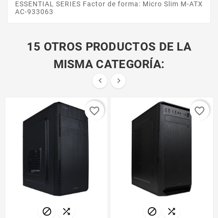
ESSENTIAL SERIES Factor de forma: Micro Slim M-ATX
AC-933063
15 OTROS PRODUCTOS DE LA
MISMA CATEGORÍA:


favorite_border
favorite_border



