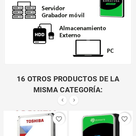
16 OTROS PRODUCTOS DE LA
MISMA CATEGORÍA:


favorite_border
favorite_border