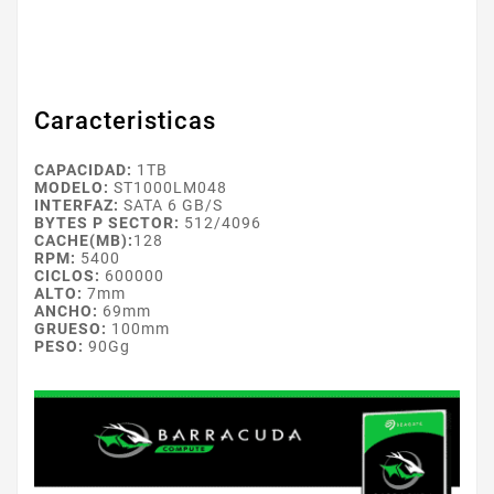
Caracteristicas
CAPACIDAD:
1TB
MODELO:
ST1000LM048
INTERFAZ:
SATA 6 GB/S
BYTES P SECTOR:
512/4096
CACHE(MB):
128
RPM:
5400
CICLOS:
600000
ALTO:
7mm
ANCHO:
69mm
GRUESO:
100mm
PESO:
90Gg