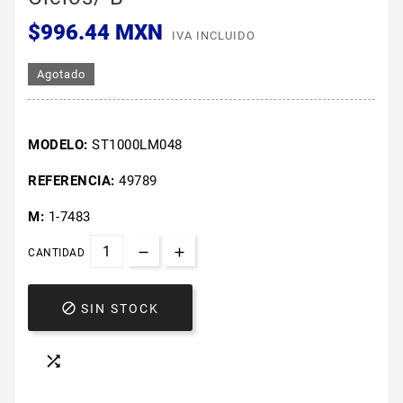
$996.44 MXN
IVA INCLUIDO
Agotado
MODELO:
ST1000LM048
REFERENCIA:
49789
M:
1-7483
CANTIDAD

SIN STOCK
