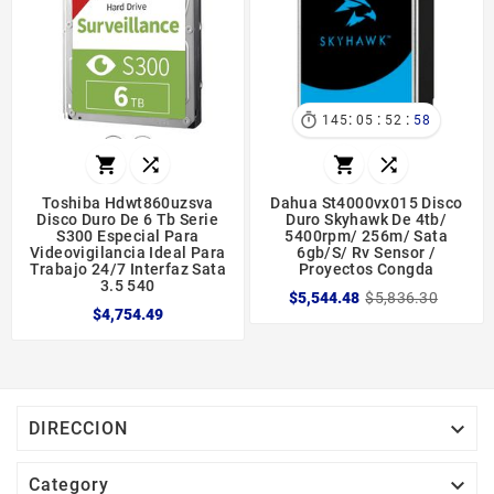
:
:
:

145
05
52
57




Toshiba Hdwt860uzsva
Dahua St4000vx015 Disco
Disco Duro De 6 Tb Serie
Duro Skyhawk De 4tb/
S300 Especial Para
5400rpm/ 256m/ Sata
Videovigilancia Ideal Para
6gb/s/ Rv Sensor /
Trabajo 24/7 Interfaz Sata
Proyectos Congda
3.5 540
$5,544.48
$5,836.30
$4,754.49

DIRECCION

Category