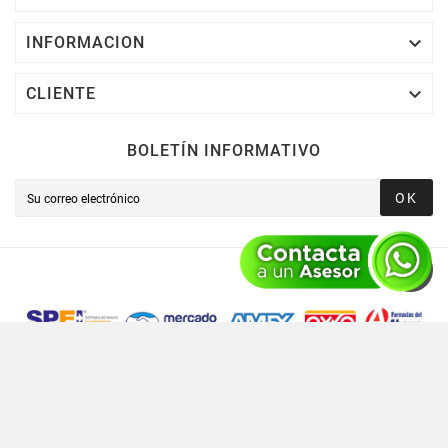

INFORMACION

CLIENTE
BOLETÍN INFORMATIVO
OK
Novusred © 2021 Todos Los Derechos Reservados,
Operado Por Novusred Sinergia En Tecnología SAPI De CV