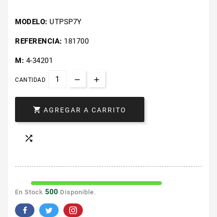
MODELO:
UTPSP7Y
REFERENCIA:
181700
M:
4-34201
CANTIDAD

AGREGAR A CARRITO

500
En Stock
Disponible.