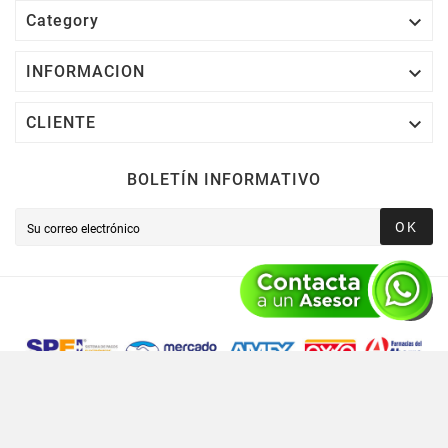

Category

INFORMACION

CLIENTE
BOLETÍN INFORMATIVO
OK
Novusred © 2021 Todos Los Derechos Reservados,