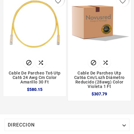
favorite_border
favorite_border




Cable De Parcheo Tx6 Utp
Cable De Parcheo Utp
Cat6 24 Awg Cm Color
Cat6a Cm/lszh Diámetro
Amarillo 30 Ft
Reducido (28awg) Color
Violeta 1 Ft
$580.15
$307.79

DIRECCION