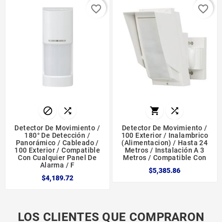
favorite_border
favorite_border




Detector De Movimiento /
Detector De Movimiento /
180° De Detección /
100 Exterior / Inalambrico
Panorámico / Cableado /
(alimentacion) / Hasta 24
100 Exterior / Compatible
Metros / Instalación A 3
Con Cualquier Panel De
Metros / Compatible Con
Alarma / F
$5,385.86
$4,189.72
LOS CLIENTES QUE COMPRARON