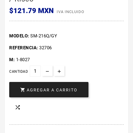
$121.79 MXN
IVA INCLUIDO
MODELO:
SM-216Q/GY
REFERENCIA:
32706
M:
1-8027
CANTIDAD

AGREGAR A CARRITO
