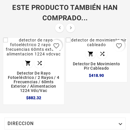
ESTE PRODUCTO TAMBIÉN HAN
COMPRADO...


favorite_border
favorite_border




Detector De Movimiento
Pir Cableado
Detector De Rayo
$418.90
Fotoeléctrico / 2 Rayos / 4
Frecuencias / 60mts
Exterior / Alimentacion
1224 Vdc/vac
$882.32

DIRECCION