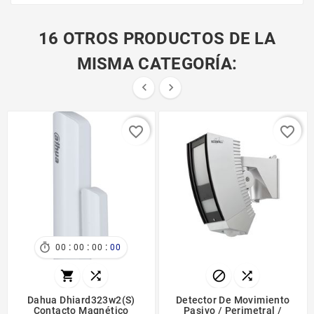
16 OTROS PRODUCTOS DE LA
MISMA CATEGORÍA:


favorite_border
favorite_border
:
:
:

00
00
00
00




Dahua Dhiard323w2(s)
Detector De Movimiento
Contacto Magnético
Pasivo / Perimetral /