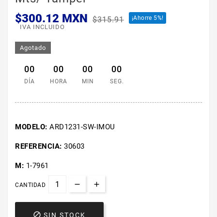
$300.12 MXN
¡Ahorre 5%!
$315.91
IVA INCLUIDO
Agotado
00
00
00
00
DÍA
HORA
MIN
SEG.
MODELO:
ARD1231-SW-IMOU
REFERENCIA:
30603
M:
1-7961
CANTIDAD

SIN STOCK