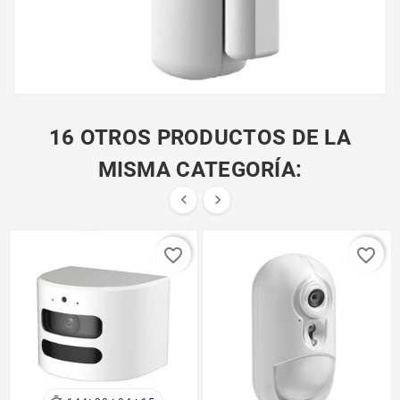
16 OTROS PRODUCTOS DE LA
MISMA CATEGORÍA:


favorite_border
favorite_border