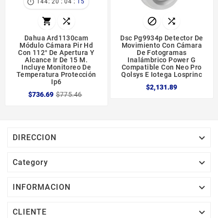
:
:
:

144
20
04
15




Dahua Ard1130cam
Dsc Pg9934p Detector De
Módulo Cámara Pir Hd
Movimiento Con Cámara
Con 112° De Apertura Y
De Fotogramas
Alcance Ir De 15 M.
Inalámbrico Power G
Incluye Monitoreo De
Compatible Con Neo Pro
Temperatura Protección
Qolsys E Iotega Losprinc
Ip6
$2,131.89
$736.69
$775.46

DIRECCION

Category

INFORMACION

CLIENTE