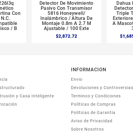
226l3q
Detector De Movimiento
Dahua 





nético
Pasivo Con Transmisor
Detector
rtina Con
5816 Honeywell/
Triple 
 N.c.
Inalámbrico / Altura De
Exterior
patible
Montaje 0.8m A 2.7 M
A Mascot
isco / B
Ajustable / 100 Exte
$2,872.72
$1,68
INFORMACION
ncia
Envio
structurado
Devoluciones y Controversia
trusión y Casa Inteligente
Terminos y Condiciones
nicación
Políticas de Compras
Políticas de Garantía
Aviso de Privacidad
Sobre Nosotros