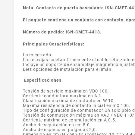
Nota: Contacto de puerta basculante ISN-CMET-44
El paquete contiene un conjunto con contacto, epoxi
Número de pedido: ISN-CMET-4418.
Principales Caracteristicas:
Lazo cerrado.
Las clavijas sujetan firmemente el cable reforzado en
Incluye un soporte de ensamblaje magnético ajustab
Diez opciones de instalación para el imán.
Especificaciones
Tensión de servicio máxima en VDC 100.
Corriente conductora máxima en A 1.
Clasificación máxima de contacto en W 10.
Máxima resistencia de contacto inicial en mΩ 100.
Tipo de configuración de conmutador Un solo polo de
Tensión de conmutación máxima en VAC / VDC 110/
Corriente máxima de conmutación en A 0.5.
Ancho de separación en cm 5.0.
Ancho de espacio en pulgadas 2,0.
Dimensión en cm (H x W x D) (contacto) 10,72 x 4,4 x