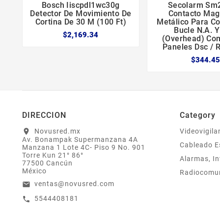
Bosch Iiscpdl1wc30g
Secolarm Sm





Detector De Movimiento De
Contacto Mag
Cortina De 30 M (100 Ft)
Metálico Para Co
Bucle N.a. Y
$2,169.34
(overhead) Com
Paneles Dsc / R
$344.45
DIRECCION
Category
Novusred.mx
Videovigila
location_on
Av. Bonampak Supermanzana 4A
Cableado E
Manzana 1 Lote 4C- Piso 9 No. 901
Torre Kun 21° 86°
Alarmas, In
77500 Cancún
México
Radiocomu
ventas@novusred.com
email
5544408181
call