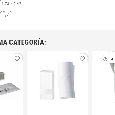
 1,73 x 0,47.
.
2 x 1,5
 0,37.
MA CATEGORÍA:
favorite_border
favorite_border

14