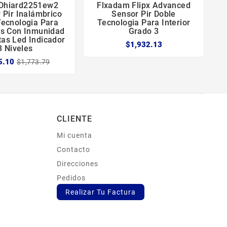
Dhiard2251ew2
Flxadam Flipx Advanced





 Pir Inalámbrico
Sensor Pir Doble
P
Tecnologia Para
Tecnologia Para Interior
es Con Inmunidad
Grado 3
as Led Indicador
$1,932.13
3 Niveles
5.10
$1,773.79
CLIENTE
Mi cuenta
s
Contacto
Direcciones
Pedidos
Realizar Tu Factura