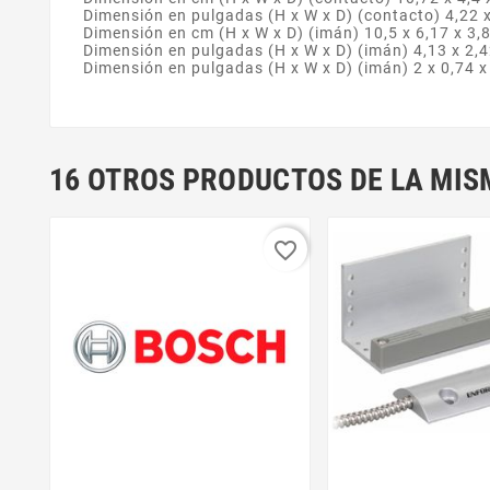
Dimensión en pulgadas (H x W x D) (contacto) 4,22 x
Dimensión en cm (H x W x D) (imán) 10,5 x 6,17 x 3,8
Dimensión en pulgadas (H x W x D) (imán) 4,13 x 2,4
Dimensión en pulgadas (H x W x D) (imán) 2 x 0,74 x
16 OTROS PRODUCTOS DE LA MIS
favorite_border