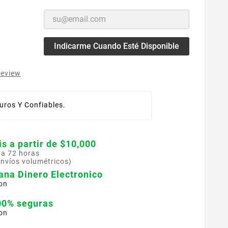
Indicarme Cuando Esté Disponible
review
ros Y Confiables.
is a partir de $10,000
 a 72 horas
envíos volumétricos)
ana Dinero Electronico
on
00% seguras
on