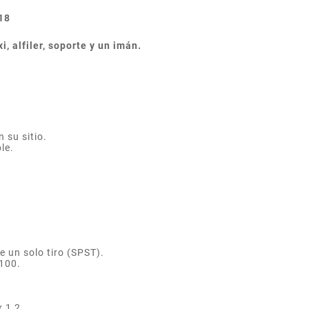
18
, alfiler, soporte y un imán.
 su sitio.
le.
 un solo tiro (SPST).
100.
 1,2.