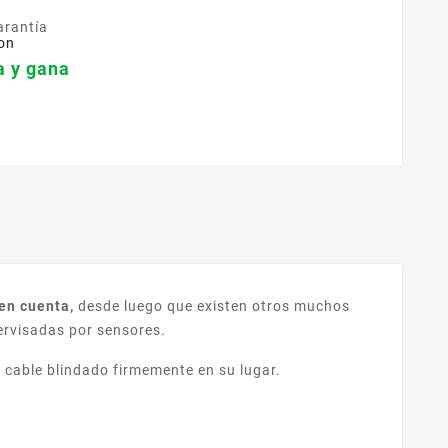
arantía
on
 y gana
en cuenta,
desde luego que existen otros muchos
pervisadas por sensores.
l cable blindado firmemente en su lugar.