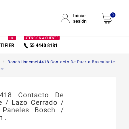
Iniciar
0
sesión
ATENCION A CLIENTE
HOT
TIFIER
55 4440 8181
Bosch Iisncmet4418 Contacto De Puerta Basculante
rn .
4418 Contacto De
e / Lazo Cerrado /
 Paneles Bosch /
n .