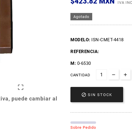
$423.82 MXN
IVA IN
Agotado
MODELO:
ISN-CMET-4418
REFERENCIA:
M:
0-6530
CANTIDAD


SIN STOCK
iva, puede cambiar al
Sobre Pedido