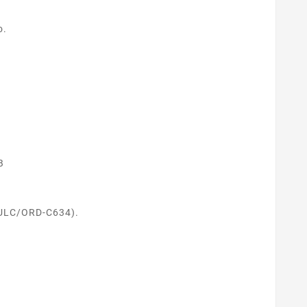
o.
B
 (ULC/ORD-C634).