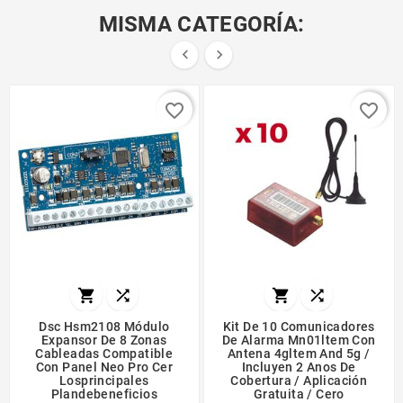
MISMA CATEGORÍA:


favorite_border
favorite_border




Dsc Hsm2108 Módulo
Kit De 10 Comunicadores
Expansor De 8 Zonas
De Alarma Mn01ltem Con
Cableadas Compatible
Antena 4gltem And 5g /
Con Panel Neo Pro Cer
Incluyen 2 Anos De
Losprincipales
Cobertura / Aplicación
Plandebeneficios
Gratuita / Cero