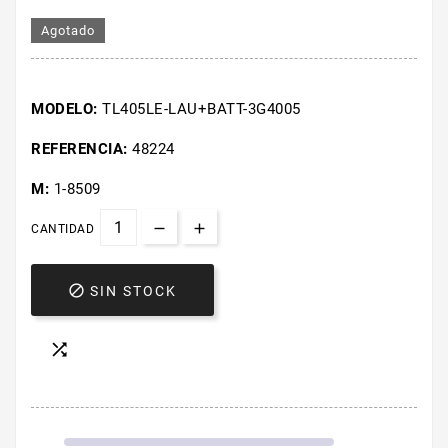
Agotado
MODELO:
TL405LE-LAU+BATT-3G4005
REFERENCIA:
48224
M:
1-8509
CANTIDAD

SIN STOCK
