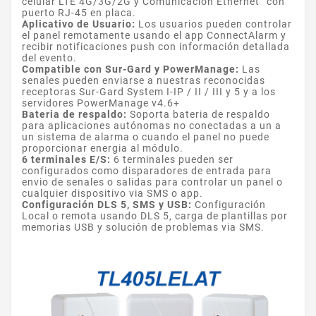
celular LTE 4G/3G/2G y Comunicación Ethernet
t
con
puerto RJ-45 en placa.
Aplicativo de Usuario:
Los usuarios pueden controlar
el panel remotamente usando el app ConnectAlarm y
recibir notificaciones push con información detallada
del evento.
Compatible con Sur-Gard y PowerManage:
Las
senales pueden enviarse a nuestras reconocidas
receptoras Sur-Gard System I-IP / II / III y 5 y a los
servidores PowerManage v4.6+
Bateria de respaldo:
Soporta bateria de respaldo
para aplicaciones autónomas no conectadas a un a
un sistema de alarma o cuando el panel no puede
proporcionar energia al módulo.
6 terminales E/S:
6 terminales pueden ser
configurados como disparadores de entrada para
envio de senales o salidas para controlar un panel o
cualquier dispositivo via SMS o app.
Configuración DLS 5, SMS y USB:
Configuración
Local o remota usando DLS 5, carga de plantillas por
memorias USB y solución de problemas via SMS.