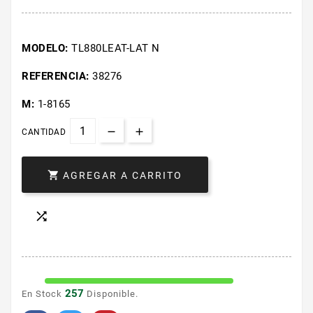
MODELO:
TL880LEAT-LAT N
REFERENCIA:
38276
M:
1-8165
CANTIDAD

AGREGAR A CARRITO

257
En Stock
Disponible.