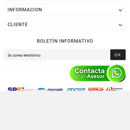

INFORMACION

CLIENTE
BOLETÍN INFORMATIVO
OK
Novusred © 2021 Todos Los Derechos Reservados,
Operado Por Novusred Sinergia En Tecnología SAPI De CV