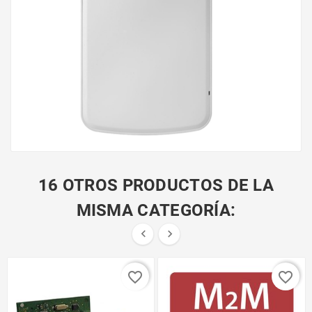
16 OTROS PRODUCTOS DE LA
MISMA CATEGORÍA:


favorite_border
favorite_border