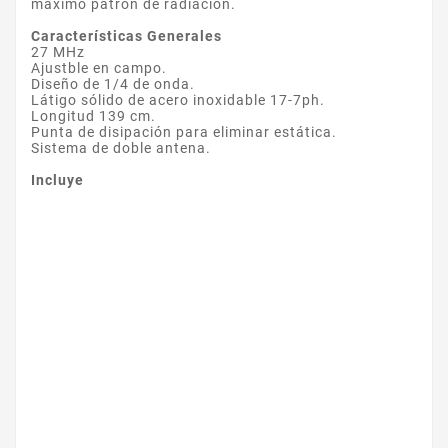
máximo patrón de radiación.
Características Generales
27 MHz
Ajustble en campo.
Diseño de 1/4 de onda.
Látigo sólido de acero inoxidable 17-7ph.
Longitud 139 cm.
Punta de disipación para eliminar estática.
Sistema de doble antena.
Incluye
Marca
DSC
Referencia
T-LINKTL250
Ficha técnica