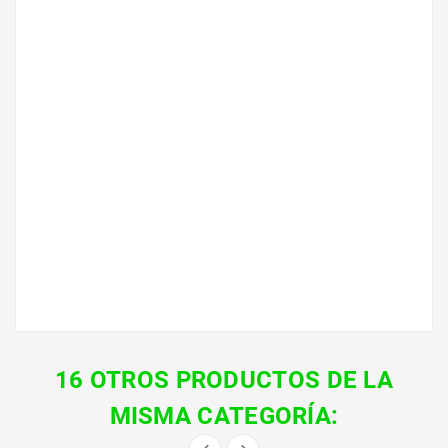
Modelo
T-LINKTL250
Peso
T-LINKTL250
Stock
0
Referencia
29829
Actualizado
2023-06-18 09:45:40
Referencias Específicas
Mpn
T-LINKTL250
Condición
Nuevo
16 OTROS PRODUCTOS DE LA
MISMA CATEGORÍA: