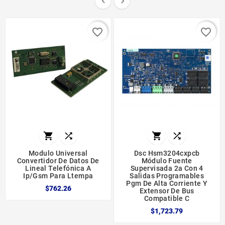


favorite_border
favorite_border




Modulo Universal
Dsc Hsm3204cxpcb
Convertidor De Datos De
Módulo Fuente
Lineal Telefónica A
Supervisada 2a Con 4
Ip/gsm Para Ltempa
Salidas Programables
Pgm De Alta Corriente Y
$762.26
Extensor De Bus
Compatible C
$1,723.79