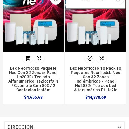




Dsc Neorflcdsb Paquete
Dsc Neorflcdsb 10 Pack 10
Neo Con 32 Zonas/ Panel
Paquetes Neorflcdsb Neo
Hs2032/ Teclado
Con 32 Zonas
Alfanumérico Hs2lcdrf9 N
Inalámbricas / Panel
/ Gabinete Gmx003 / 2
Hs2032/ Teclado Lcd
Contactos Inalám
Alfanumérico Rf Hs2lc
$4,656.68
$44,870.69

DIRECCION