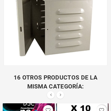
16 OTROS PRODUCTOS DE LA
MISMA CATEGORÍA:


favorite_border
favorite_border