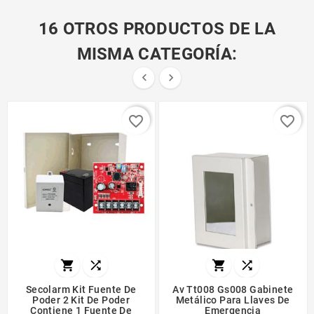
16 OTROS PRODUCTOS DE LA
MISMA CATEGORÍA:


favorite_border
favorite_border




Secolarm Kit Fuente De
Av Tt008 Gs008 Gabinete
Poder 2 Kit De Poder
Metálico Para Llaves De
Contiene 1 Fuente De
Emergencia