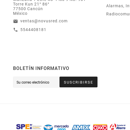
Torre Kun 21° 86°
Alarmas, In
77500 Cancún
México
Radiocomu
ventas@novusred.com
email
5544408181
call
BOLETÍN INFORMATIVO
SUSCRIBIRSE