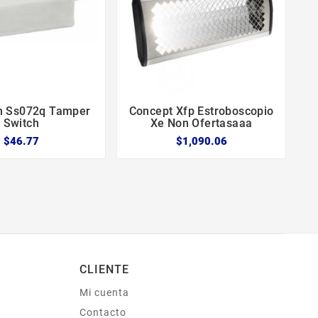
m Ss072q Tamper
Concept Xfp Estroboscopio





Switch
Xe Non Ofertasaaa
C
$46.77
$1,090.06
CLIENTE
Mi cuenta
s
Contacto