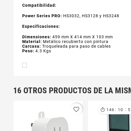
Compatibilidad:
Power Series PRO:
HS3032, HS3128 y HS3248
Especificaciones:
Dimensiones:
459 mm X 414 mm X 103 mm
Material:
Metálico recubierto con pintura
Carcasa:
Troqueleada para paso de cables
Peso:
4.3 Kgs
16 OTROS PRODUCTOS DE LA MIS
favorite_border
:
:

146
10
5