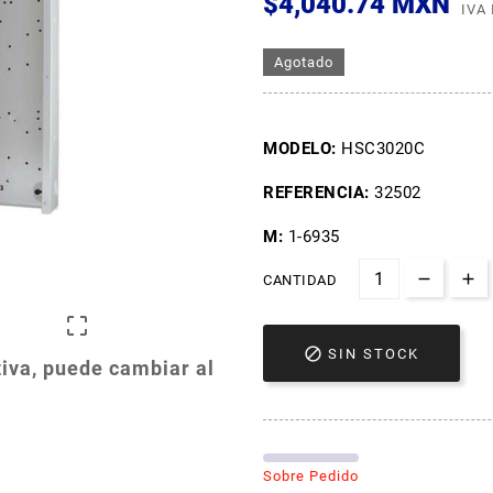
$4,040.74 MXN
IVA
Agotado
MODELO:
HSC3020C
REFERENCIA:
32502
M:
1-6935
CANTIDAD


SIN STOCK
iva, puede cambiar al
Sobre Pedido