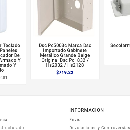
r Teclado
Dsc Pc5003c Marca Dsc
Secolar





 Paneles
Importado Gabinete
icador De
Metálico Grande Beige
 Armado Y
Original Dsc Pc1832 /
rmado Y
Hs2032 / Hs2128
do
$719.22
2.81
INFORMACION
ncia
Envio
structurado
Devoluciones y Controversia