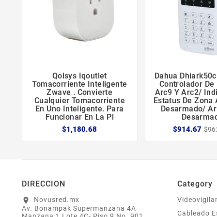
Qolsys Iqoutlet
Dahua Dhiark50c





Tomacorriente Inteligente
Controlador De
Zwave . Convierte
Arc9 Y Arc2/ Ind
Cualquier Tomacorriente
Estatus De Zona
En Uno Inteligente. Para
Desarmado/ A
Funcionar En La Pl
Desarma
$1,180.68
$914.67
$96
DIRECCION
Category
Novusred.mx
Videovigila
location_on
Av. Bonampak Supermanzana 4A
Cableado E
Manzana 1 Lote 4C- Piso 9 No. 901