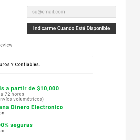
Indicarme Cuando Esté Disponible
review
ros Y Confiables.
is a partir de $10,000
 a 72 horas
envíos volumétricos)
ana Dinero Electronico
on
00% seguras
on