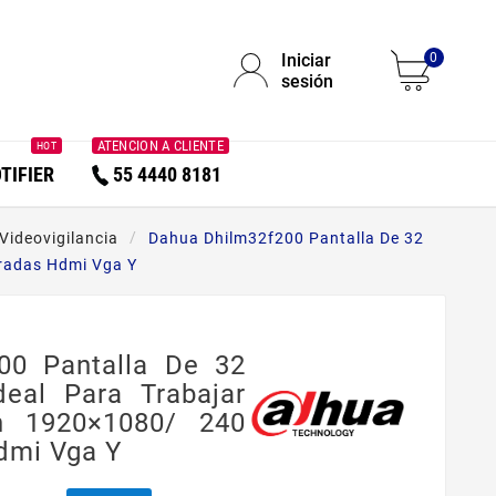
Iniciar
0
sesión
ATENCION A CLIENTE
HOT
TIFIER
55 4440 8181
Videovigilancia
Dahua Dhilm32f200 Pantalla De 32
tradas Hdmi Vga Y
00 Pantalla De 32
eal Para Trabajar
n 1920×1080/ 240
dmi Vga Y