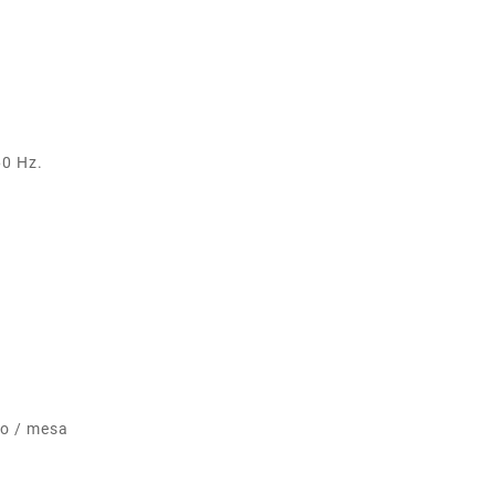
60 Hz.
io / mesa