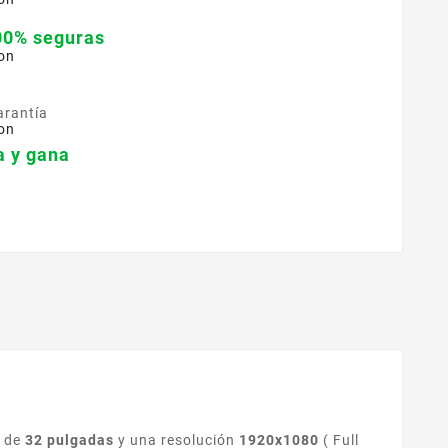
00% seguras
on
arantía
on
 y gana
d de
32 pulgadas
y una resolución
1920x1080
( Full