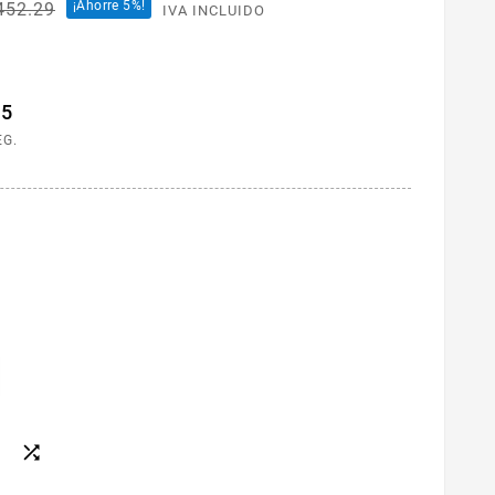
¡Ahorre 5%!
452.29
IVA INCLUIDO
24
EG.
