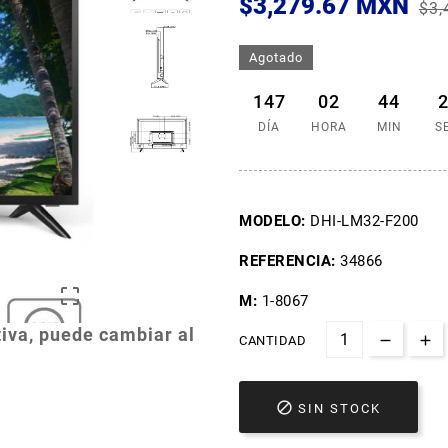
$3,279.67 MXN
$3,
Agotado
147
02
44
DÍA
HORA
MIN
S
MODELO:
DHI-LM32-F200
REFERENCIA:
34866

M:
1-8067
iva, puede cambiar al
CANTIDAD

SIN STOCK