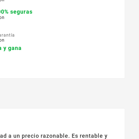
00% seguras
on
arantía
on
 y gana
ad a un precio razonable. Es rentable y