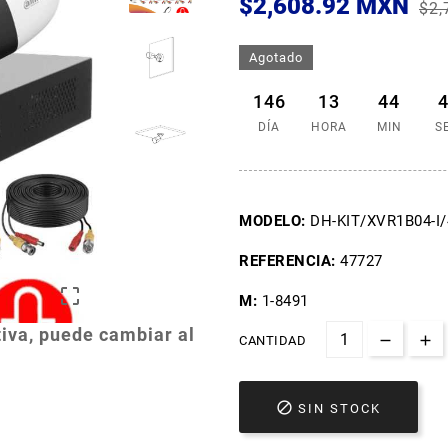
$2,608.92 MXN
$2,
Agotado
146
13
44
DÍA
HORA
MIN
S
MODELO:
DH-KIT/XVR1B04-I
REFERENCIA:
47727

M:
1-8491
iva, puede cambiar al
CANTIDAD

SIN STOCK