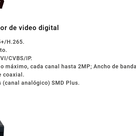
or de video digital
5+/H.265.
to.
VI/CVBS/IP.
mo máximo, cada canal hasta 2MP; Ancho de band
 coaxial.
s (canal analógico) SMD Plus.