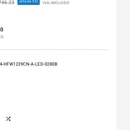
¡Ahorre 5%!
746.23
IVA INCLUIDO
40
EG.
/4-HFW1239CN-A-LED-0280B
