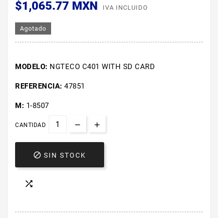
$1,065.77 MXN
IVA INCLUIDO
Agotado
MODELO:
NGTECO C401 WITH SD CARD
REFERENCIA:
47851
M:
1-8507
CANTIDAD

SIN STOCK
