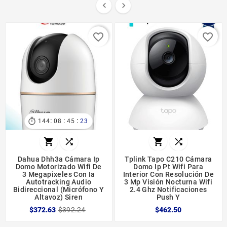


favorite_border
favorite_border
:
:
:

144
08
45
23




Dahua Dhh3a Cámara Ip
Tplink Tapo C210 Cámara
Domo Motorizado Wifi De
Domo Ip Pt Wifi Para
3 Megapixeles Con Ia
Interior Con Resolución De
Autotracking Audio
3 Mp Visión Nocturna Wifi
Bidireccional (micrófono Y
2.4 Ghz Notificaciones
Altavoz) Siren
Push Y
$372.63
$392.24
$462.50