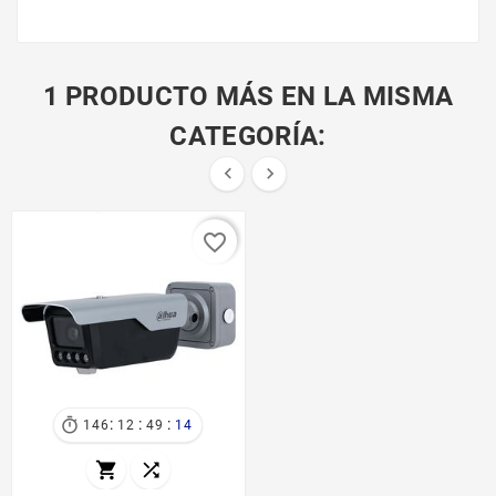
1 PRODUCTO MÁS EN LA MISMA
CATEGORÍA:


favorite_border
:
:
:

146
12
49
14

