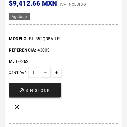
$9,412.66 MXN
IVA INCLUIDO
Agotado
MODELO:
BL-852Q38A-LP
REFERENCIA:
43805
M:
1-7262
CANTIDAD

SIN STOCK
