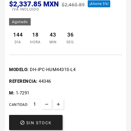
$2,337.85 MXN
¡Ahorre 5%!
$2,460.89
IVA INCLUIDO
Agotado
144
18
43
36
DÍA
HORA
MIN
SEG.
MODELO:
DH-IPC-HUM4431S-L4
REFERENCIA:
44346
M:
1-7291
CANTIDAD

SIN STOCK