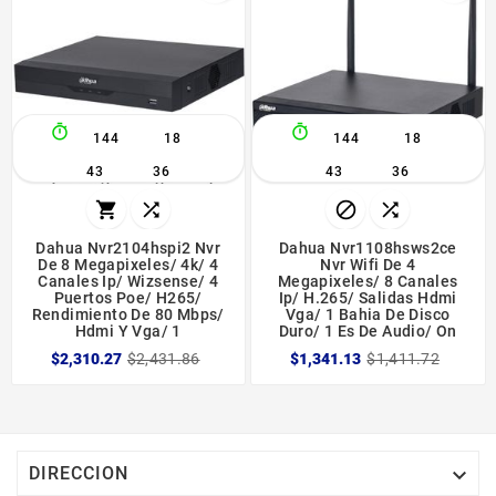


144
18
144
18
43
36
43
36




Dahua Nvr2104hspi2 Nvr
Dahua Nvr1108hsws2ce
De 8 Megapixeles/ 4k/ 4
Nvr Wifi De 4
Canales Ip/ Wizsense/ 4
Megapixeles/ 8 Canales
Puertos Poe/ H265/
Ip/ H.265/ Salidas Hdmi
Rendimiento De 80 Mbps/
Vga/ 1 Bahia De Disco
Hdmi Y Vga/ 1
Duro/ 1 Es De Audio/ On
$2,310.27
$2,431.86
$1,341.13
$1,411.72

DIRECCION