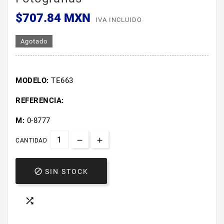
$707.84 MXN
IVA INCLUIDO
Agotado
MODELO:
TE663
REFERENCIA:
M:
0-8777
CANTIDAD

SIN STOCK
