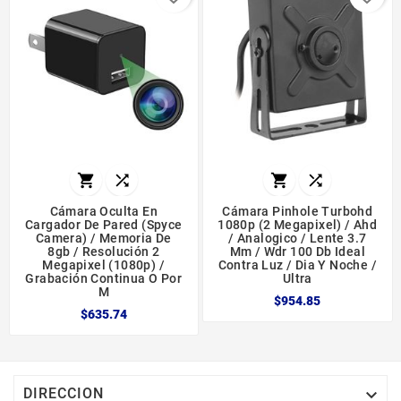




Cámara Oculta En
Cámara Pinhole Turbohd
Cargador De Pared (spyce
1080p (2 Megapixel) / Ahd
Camera) / Memoria De
/ Analogico / Lente 3.7
8gb / Resolución 2
Mm / Wdr 100 Db Ideal
Megapixel (1080p) /
Contra Luz / Dia Y Noche /
Grabación Continua O Por
Ultra
M
$954.85
$635.74

DIRECCION