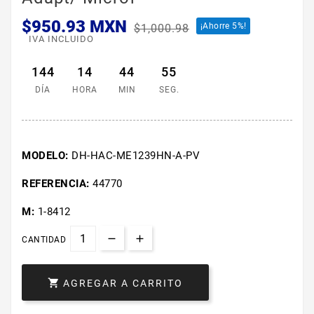
$950.93 MXN
¡Ahorre 5%!
$1,000.98
IVA INCLUIDO
144
14
44
54
DÍA
HORA
MIN
SEG.
MODELO:
DH-HAC-ME1239HN-A-PV
REFERENCIA:
44770
M:
1-8412
CANTIDAD

AGREGAR A CARRITO