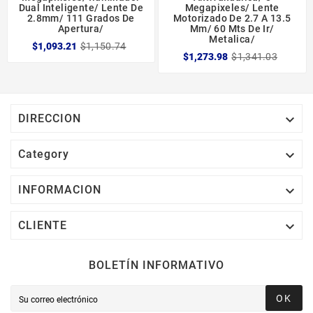
Dual Inteligente/ Lente De
Megapixeles/ Lente
2.8mm/ 111 Grados De
Motorizado De 2.7 A 13.5
Apertura/
Mm/ 60 Mts De Ir/
Metalica/
$1,093.21
$1,150.74
$1,273.98
$1,341.03

DIRECCION

Category

INFORMACION

CLIENTE
BOLETÍN INFORMATIVO
OK