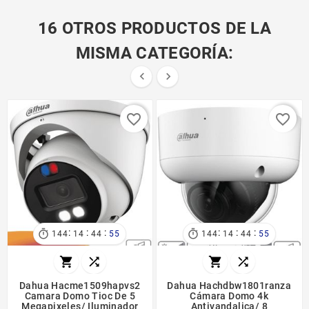
16 OTROS PRODUCTOS DE LA
MISMA CATEGORÍA:


favorite_border
favorite_border
:
:
:
:
:
:


144
14
44
54
144
14
44
54




Dahua Hacme1509hapvs2
Dahua Hachdbw1801ranza
Camara Domo Tioc De 5
Cámara Domo 4k
Megapixeles/ Iluminador
Antivandalica/ 8