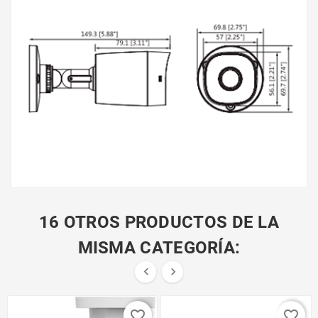
16 OTROS PRODUCTOS DE LA
MISMA CATEGORÍA:


favorite_border
favorite_border