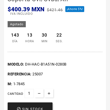
$400.39 MXN
¡Ahorre 5%!
$421.46
IVA INCLUIDO
Agotado
143
13
30
21
DÍA
HORA
MIN
SEG.
MODELO:
DH-HAC-B1A51N-0280B
REFERENCIA:
25007
M:
1-7845
CANTIDAD

SIN STOCK