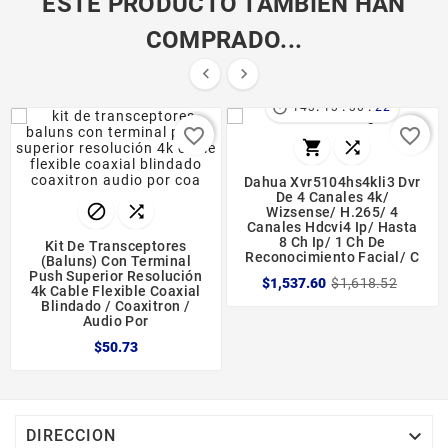
ESTE PRODUCTO TAMBIÉN HAN
COMPRADO...


:
:
:

143
13
30
21
favorite_border
favorite_border


Dahua Xvr5104hs4kli3 Dvr
De 4 Canales 4k/


Wizsense/ H.265/ 4
Canales Hdcvi4 Ip/ Hasta
8 Ch Ip/ 1 Ch De
Kit De Transceptores
Reconocimiento Facial/ C
(baluns) Con Terminal
Push Superior Resolución
$1,537.60
$1,618.52
4k Cable Flexible Coaxial
Blindado / Coaxitron /
Audio Por
$50.73

DIRECCION