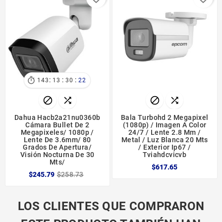
:
:
:

143
13
30
21




Dahua Hacb2a21nu0360b
Bala Turbohd 2 Megapixel
Cámara Bullet De 2
(1080p) / Imagen A Color
Megapixeles/ 1080p /
24/7 / Lente 2.8 Mm /
Lente De 3.6mm/ 80
Metal / Luz Blanca 20 Mts
Grados De Apertura/
/ Exterior Ip67 /
Visión Nocturna De 30
Tviahdcvicvb
Mts/
$617.65
$245.79
$258.73
LOS CLIENTES QUE COMPRARON