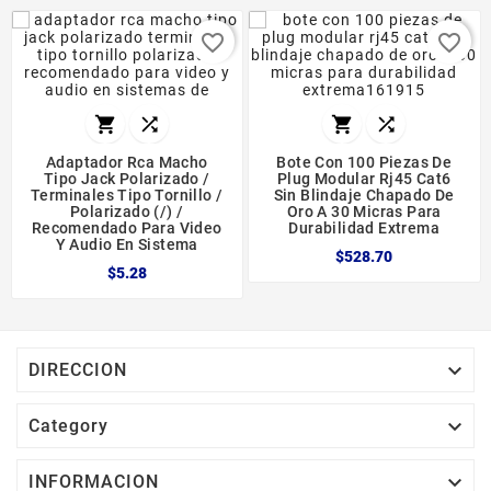
favorite_border
favorite_border




Adaptador Rca Macho
Bote Con 100 Piezas De
Tipo Jack Polarizado /
Plug Modular Rj45 Cat6
Terminales Tipo Tornillo /
Sin Blindaje Chapado De
Polarizado (/) /
Oro A 30 Micras Para
Recomendado Para Video
Durabilidad Extrema
Y Audio En Sistema
$528.70
$5.28

DIRECCION

Category

INFORMACION