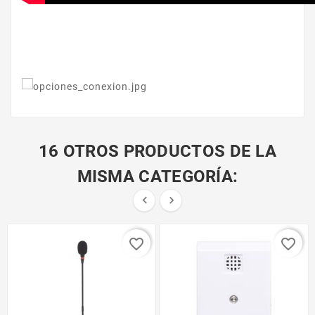
16 OTROS PRODUCTOS DE LA
MISMA CATEGORÍA:


favorite_border
favorite_border