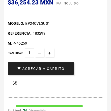
$36,254.23 MXN
IVA INCLUIDO
MODELO:
BP240VL3U01
REFERENCIA:
183299
M:
4-46259
CANTIDAD

AGREGAR A CARRITO

26
En Stock
Disponible.