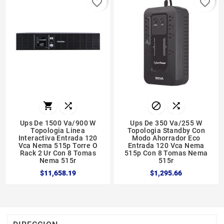
favorite_border
favorite_border




Ups De 1500 Va/900 W
Ups De 350 Va/255 W
Topologia Linea
Topologia Standby Con
Interactiva Entrada 120
Modo Ahorrador Eco
Vca Nema 515p Torre O
Entrada 120 Vca Nema
Rack 2 Ur Con 8 Tomas
515p Con 8 Tomas Nema
Nema 515r
515r
$11,658.19
$1,295.66