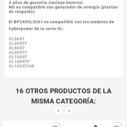
3 años de garantía (incluye batería).
NO es compatible con generador de energía (plantas
de respaldo)
El BP240VL3U01 es compatible con los modelos de
Cyberpower de la serie OL:
OL6KRT
OL6KRTF
OL8KRT
OL8KRTF
OL10KRT
OL10KRTF
OL10KRTHW
16 OTROS PRODUCTOS DE LA
MISMA CATEGORÍA:

