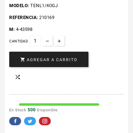
MODELO:
TENL1/4OGJ
REFERENCIA:
210169
M:
4-43598
CANTIDAD

AGREGAR A CARRITO

500
En Stock
Disponible.