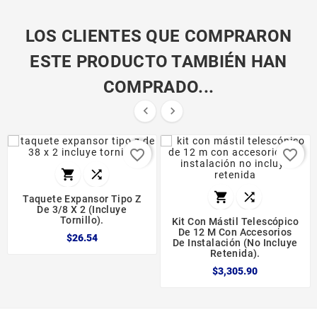
LOS CLIENTES QUE COMPRARON
ESTE PRODUCTO TAMBIÉN HAN
COMPRADO...


favorite_border
favorite_border




Taquete Expansor Tipo Z
De 3/8 X 2 (incluye
Tornillo).
Kit Con Mástil Telescópico
De 12 M Con Accesorios
$26.54
De Instalación (no Incluye
Retenida).
$3,305.90