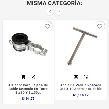
MISMA CATEGORÍA:


favorite_border
favorite_border




Aislador Para Bajada De
Ancla De Varilla Roscada
Cable Desnudo En Torre
3/4 X 10 Acero Inoxidable
Stz30 Y Stz30g.
$1,116.12
$191.75