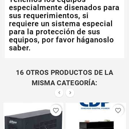
especialmente disenados para
sus requerimientos, si
requiere un sistema especial
para la protección de sus
equipos, por favor háganoslo
saber.
16 OTROS PRODUCTOS DE LA
MISMA CATEGORÍA:


favorite_border
favorite_border