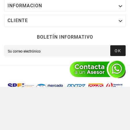

INFORMACION

CLIENTE
BOLETÍN INFORMATIVO
OK
Novusred © 2021 Todos Los Derechos Reservados,
Operado Por Novusred Sinergia En Tecnología SAPI De CV