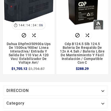
:
:
:

144
14
34
05




Dahua Dhpfm350900a Ups
Cdp B124.5 Slb 124.5
De 1500va/900w/ Linea
Bateria De Respaldo De
Interactiva/ Entrada Y
12v A 4.5ah / Bateria Libre
Salida De 110 Vac A 120
De Mantenimiento Y Fácil
Vac/ Estabilizador De
Instalación / Compatible
Voltaje Avr/
Con C
$1,705.12
$1,794.87
$288.29

DIRECCION

Category