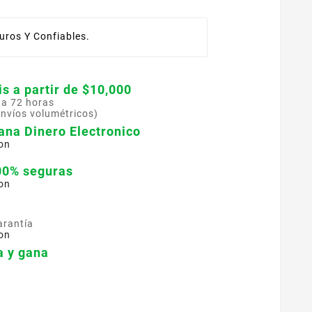
ros Y Confiables.
is a partir de $10,000
 a 72 horas
envíos volumétricos)
ana Dinero Electronico
on
00% seguras
on
arantía
on
 y gana