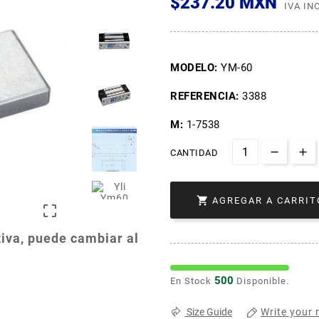
$237.20 MXN
IVA IN
MODELO:
YM-60
REFERENCIA:
3388
M:
1-7538
CANTIDAD

AGREGAR A CARRIT

iva, puede cambiar al
500
En Stock
Disponible.
Write your 
Size Guide