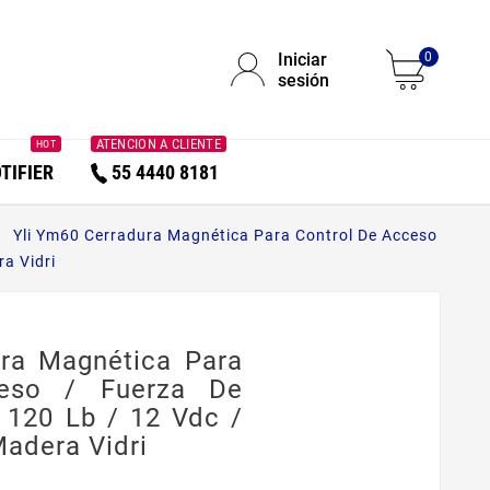
Iniciar
0
sesión
ATENCION A CLIENTE
HOT
TIFIER
55 4440 8181
Yli Ym60 Cerradura Magnética Para Control De Acceso
a Vidri
ra Magnética Para
eso / Fuerza De
 120 Lb / 12 Vdc /
adera Vidri