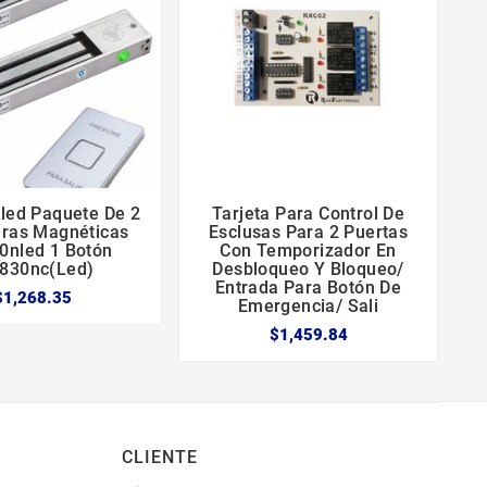
kled Paquete De 2
Tarjeta Para Control De





uras Magnéticas
Esclusas Para 2 Puertas
nled 1 Botón
Con Temporizador En
830nc(led)
Desbloqueo Y Bloqueo/
Entrada Para Botón De
$1,268.35
Emergencia/ Sali
$1,459.84
CLIENTE