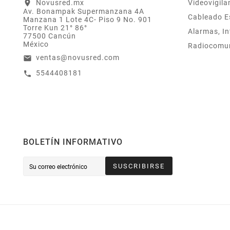
Novusred.mx
Videovigila
location_on
Av. Bonampak Supermanzana 4A
Cableado E
Manzana 1 Lote 4C- Piso 9 No. 901
Torre Kun 21° 86°
Alarmas, In
77500 Cancún
México
Radiocomu
ventas@novusred.com
email
5544408181
call
BOLETÍN INFORMATIVO
SUSCRIBIRSE