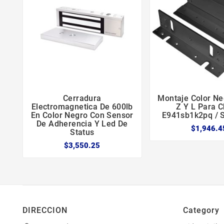
Cerradura
Montaje Color Ne





Electromagnetica De 600lb
Z Y L Para 
En Color Negro Con Sensor
E941sb1k2pq / 
De Adherencia Y Led De
$1,946.4
Status
$3,550.25
DIRECCION
Category