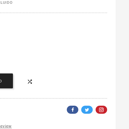
CLUIDO

O
review