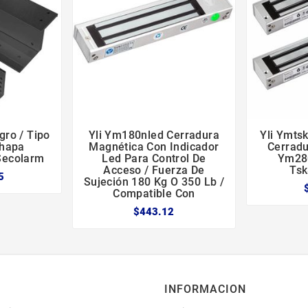
gro / Tipo
Yli Ym180nled Cerradura
Yli Ymts





Chapa
Magnética Con Indicador
Cerrad
Secolarm
Led Para Control De
Ym280
Acceso / Fuerza De
Tsk
5
Sujeción 180 Kg O 350 Lb /
Compatible Con
$443.12
INFORMACION