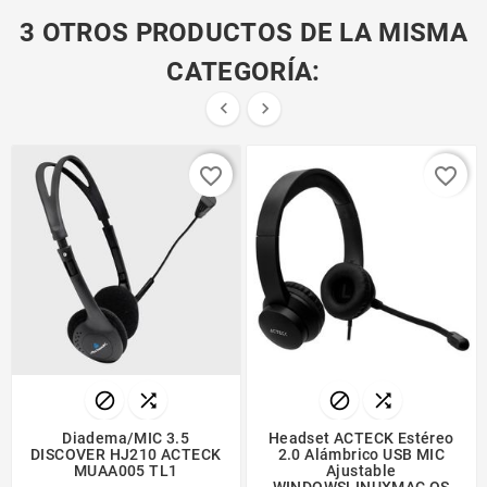
3 OTROS PRODUCTOS DE LA MISMA
CATEGORÍA:


favorite_border
favorite_border




Diadema/MIC 3.5
Headset ACTECK Estéreo
DISCOVER HJ210 ACTECK
2.0 Alámbrico USB MIC
MUAA005 TL1
Ajustable
WINDOWSLINUXMAC OS