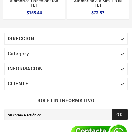
Alámbrica Conexión USB
Alámbrico 3.5 Mm 1.8 M
TL1
TL1
$153.44
$72.87

DIRECCION

Category

INFORMACION

CLIENTE
BOLETÍN INFORMATIVO
OK