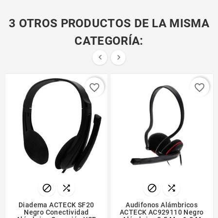
3 OTROS PRODUCTOS DE LA MISMA
CATEGORÍA:


favorite_border
favorite_border




Diadema ACTECK SF20
Audifonos Alámbricos
Negro Conectividad
ACTECK AC929110 Negro