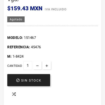
$159.43 MXN
IVA INCLUIDO
Agotado
MODELO:
151467
REFERENCIA:
45476
M:
1-8424
CANTIDAD

SIN STOCK
