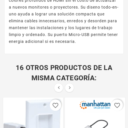
colores profundos de HDMI sin el costo de actualizar
a nuevos monitores o proyectores. Su diseno todo-en-
uno ayuda a lograr una solución compacta que
elimina cables innecesarios, enredos y desorden para
mantener las instalaciones y los lugares de trabajo
limpio y ordenado. Su puerto Micro-USB permite tener
energia adicional si es necesaria.
16 OTROS PRODUCTOS DE LA
MISMA CATEGORÍA:


favorite_border
favorite_border