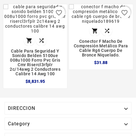
favorite_border
favorite_border




Conector F Macho De
Compresión Metálico Para
Cable Rg6 Cuerpo De
Cable Para Seguridad Y
Bronce Niquelado.
Sonido Belden 5100ue
008u1000 Forro Pvc Gris
$31.88
Cmr Risercl3rfplr
2c/14awg 2 Conductores
Calibre 14 Awg 100
$8,831.95

DIRECCION

Category