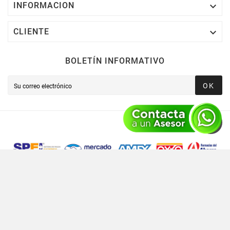

INFORMACION

CLIENTE
BOLETÍN INFORMATIVO
OK
Novusred © 2021 Todos Los Derechos Reservados,
Operado Por Novusred Sinergia En Tecnología SAPI De CV