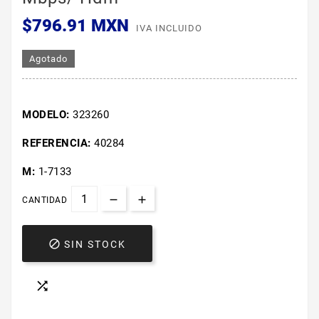
$796.91 MXN
IVA INCLUIDO
Agotado
MODELO:
323260
REFERENCIA:
40284
M:
1-7133
CANTIDAD

SIN STOCK
