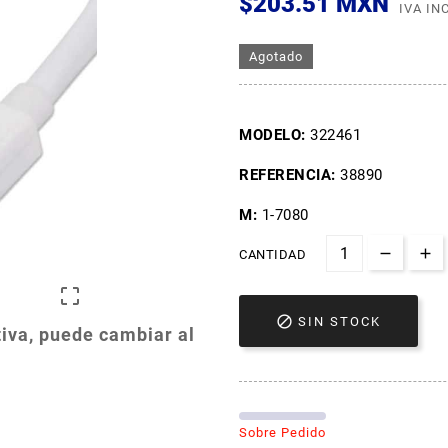
$203.51 MXN
IVA IN
Agotado
MODELO:
322461
REFERENCIA:
38890
M:
1-7080
CANTIDAD


SIN STOCK
iva, puede cambiar al
Sobre Pedido