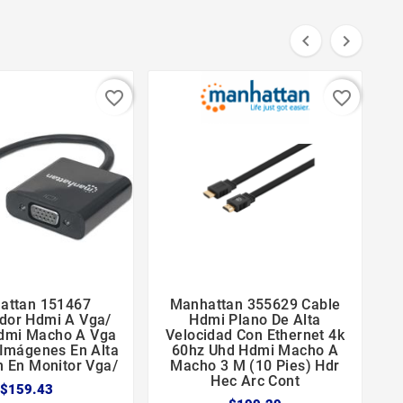


favorite_border
favorite_border
attan 151467
Manhattan 355629 Cable





idor Hdmi A Vga/
Hdmi Plano De Alta
dmi Macho A Vga
Velocidad Con Ethernet 4k
Imágenes En Alta
60hz Uhd Hdmi Macho A
n En Monitor Vga/
Macho 3 M (10 Pies) Hdr
Hec Arc Cont
$159.43