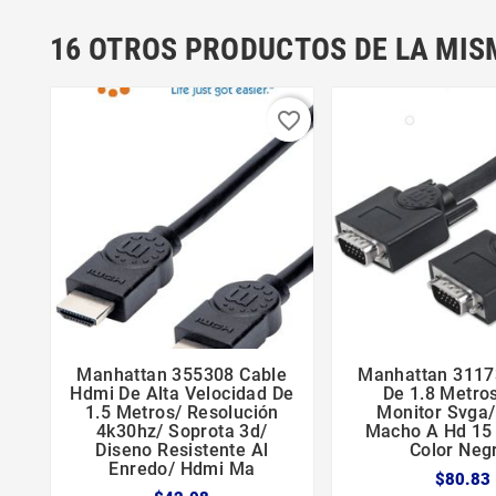
16 OTROS PRODUCTOS DE LA MIS
favorite_border
Manhattan 355308 Cable
Manhattan 3117





Hdmi De Alta Velocidad De
De 1.8 Metro
1.5 Metros/ Resolución
Monitor Svga/
4k30hz/ Soprota 3d/
Macho A Hd 15
Diseno Resistente Al
Color Neg
Enredo/ Hdmi Ma
$80.83