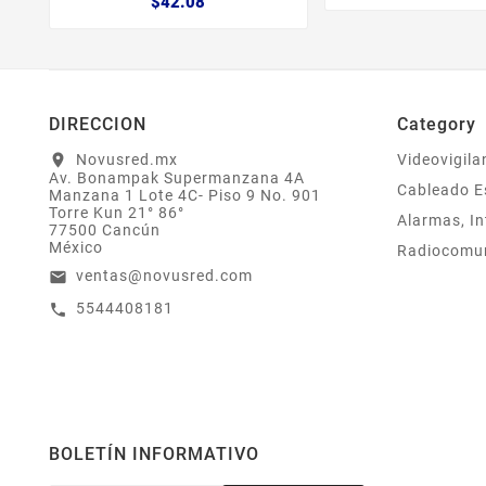
$42.08
DIRECCION
Category
Novusred.mx
Videovigila
location_on
Av. Bonampak Supermanzana 4A
Cableado E
Manzana 1 Lote 4C- Piso 9 No. 901
Torre Kun 21° 86°
Alarmas, In
77500 Cancún
México
Radiocomu
ventas@novusred.com
email
5544408181
call
BOLETÍN INFORMATIVO