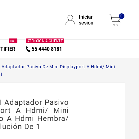
Iniciar
0
sesión
ATENCION A CLIENTE
HOT
TIFIER
55 4440 8181
Adaptador Pasivo De Mini Displayport A Hdmi/ Mini
 1
 Adaptador Pasivo
port A Hdmi/ Mini
ho A Hdmi Hembra/
lución De 1