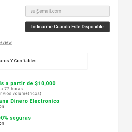
Indicarme Cuando Esté Disponible
review
ros Y Confiables.
is a partir de $10,000
 a 72 horas
envíos volumétricos)
ana Dinero Electronico
on
00% seguras
on