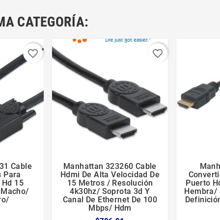
MA CATEGORÍA:
favorite_border
favorite_border
31 Cable
Manhattan 323260 Cable
Manh





s Para
Hdmi De Alta Velocidad De
Convert
 Hd 15
15 Metros / Resolución
Puerto H
 Macho/
4k30hz/ Soprota 3d Y
Hembra/ 
ro/
Canal De Ethernet De 100
Definició
Mbps/ Hdm