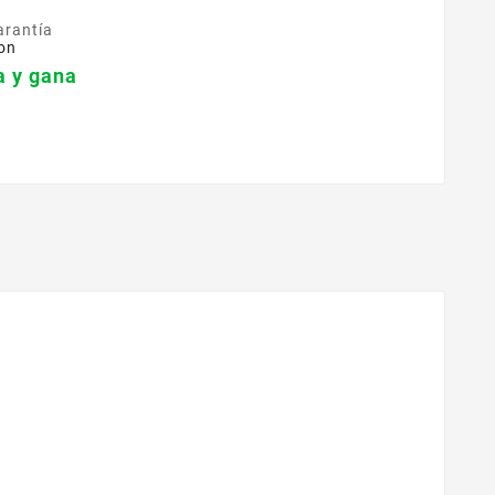
arantía
on
 y gana