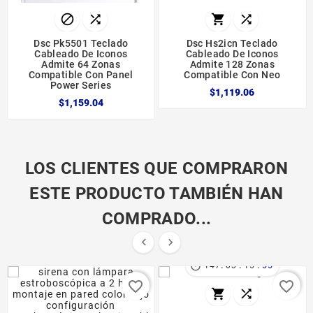




Dsc Pk5501 Teclado
Dsc Hs2icn Teclado
Cableado De Iconos
Cableado De Iconos
Admite 64 Zonas
Admite 128 Zonas
Compatible Con Panel
Compatible Con Neo
Power Series
$1,119.06
$1,159.04
LOS CLIENTES QUE COMPRARON
ESTE PRODUCTO TAMBIÉN HAN
COMPRADO...


:
:
:

147
03
15
55
favorite_border
favorite_border

