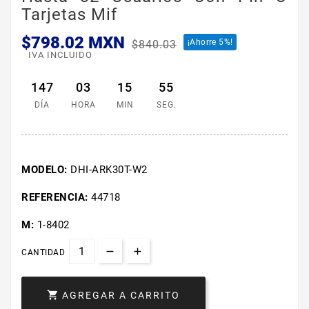
Tarjetas Mif
$798.02 MXN
¡Ahorre 5%!
$840.03
IVA INCLUIDO
147
03
15
55
DÍA
HORA
MIN
SEG.
MODELO:
DHI-ARK30T-W2
REFERENCIA:
44718
M:
1-8402
CANTIDAD

AGREGAR A CARRITO