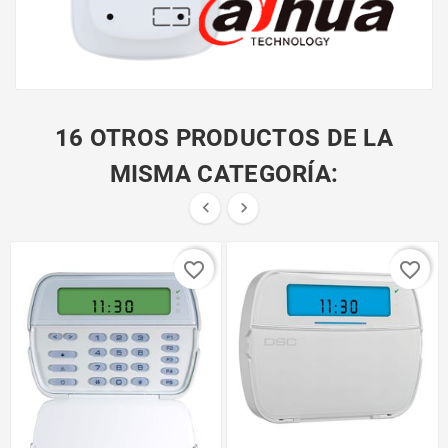
16 OTROS PRODUCTOS DE LA
MISMA CATEGORÍA:


favorite_border
favorite_border