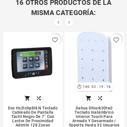
16 OTROS PRODUCTOS DE LA
MISMA CATEGORÍA:


favorite_border
favorite_border
:
:
:

146
02
19
16




Dsc Hs2tchpblk N Teclado
Dahua Dhiark30tw2
Cableado De Pantalla
Teclado Inalámbrico
Táctil Negro De 7’’ Con
Interior Touch Para
Lector De Proximidad
Armado Y Desarmado /
Admite 128 Zonas
Soporta Hasta 32 Usuarios