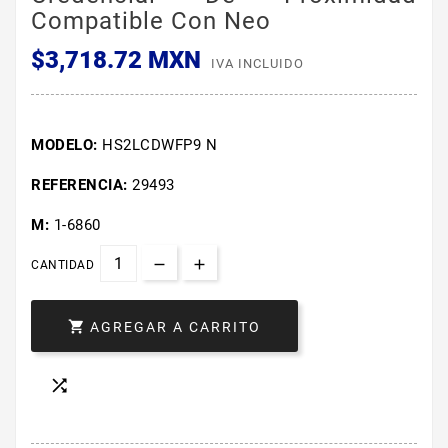
Compatible Con Neo
$3,718.72 MXN
IVA INCLUIDO
MODELO:
HS2LCDWFP9 N
REFERENCIA:
29493
M:
1-6860
CANTIDAD

AGREGAR A CARRITO
