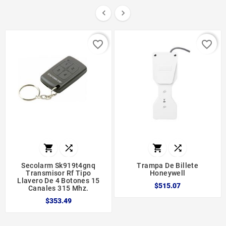


favorite_border
favorite_border




Secolarm Sk919t4gnq
Trampa De Billete
Transmisor Rf Tipo
Honeywell
Llavero De 4 Botones 15
$515.07
Canales 315 Mhz.
$353.49