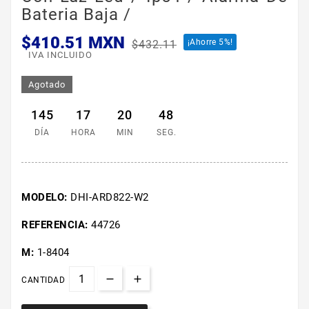
Bateria Baja /
$410.51 MXN
¡Ahorre 5%!
$432.11
IVA INCLUIDO
Agotado
145
17
20
47
DÍA
HORA
MIN
SEG.
MODELO:
DHI-ARD822-W2
REFERENCIA:
44726
M:
1-8404
CANTIDAD