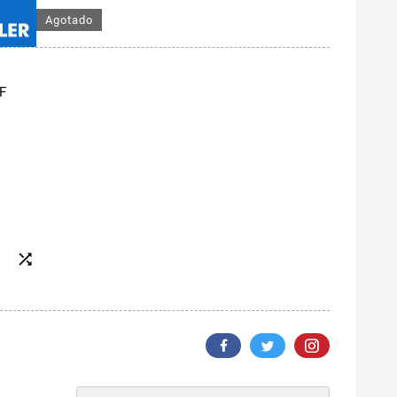
Agotado
F
