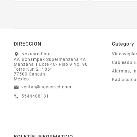
DIRECCION
Category
Novusred.mx
Videovigila
location_on
Av. Bonampak Supermanzana 4A
Cableado E
Manzana 1 Lote 4C- Piso 9 No. 901
Torre Kun 21° 86°
Alarmas, In
77500 Cancún
México
Radiocomu
ventas@novusred.com
email
5544408181
call
BOLETÍN INFORMATIVO