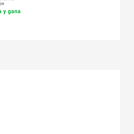
on
 y gana