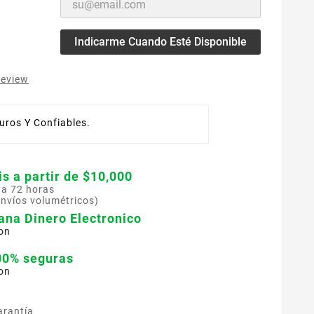
Indicarme Cuando Esté Disponible
review
ros Y Confiables.
is a partir de $10,000
 a 72 horas
envíos volumétricos)
ana Dinero Electronico
on
00% seguras
on
arantía