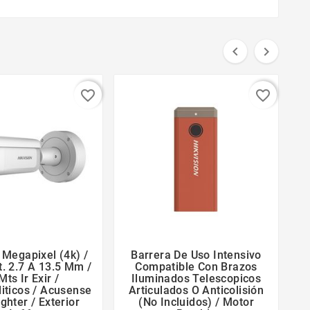


favorite_border
favorite_border
 Megapixel (4k) /
Barrera De Uso Intensivo
B





. 2.7 A 13.5 Mm /
Compatible Con Brazos
D
Mts Ir Exir /
Iluminados Telescopicos
iticos / Acusense
Articulados O Anticolisión
ighter / Exterior
(no Incluidos) / Motor