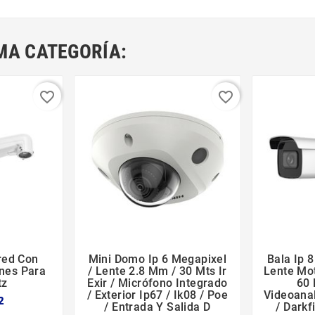
MA CATEGORÍA:
favorite_border
favorite_border
red Con
Mini Domo Ip 6 Megapixel
Bala Ip 8





nes Para
/ Lente 2.8 Mm / 30 Mts Ir
Lente Mot
tz
Exir / Micrófono Integrado
60 
/ Exterior Ip67 / Ik08 / Poe
Videoanal
2
/ Entrada Y Salida D
/ Darkf