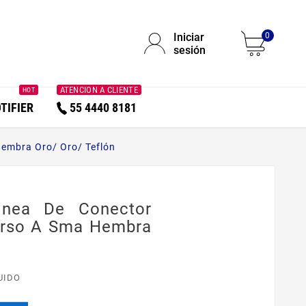
Iniciar
0
sesión
ATENCION A CLIENTE
HOT
TIFIER
55 4440 8181
embra Oro/ Oro/ Teflón
inea De Conector
rso A Sma Hembra
UIDO