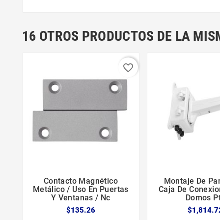
16 OTROS PRODUCTOS DE LA MIS
favorite_border
Contacto Magnético
Montaje De Pa





Metálico / Uso En Puertas
Caja De Conexio
Y Ventanas / Nc
Domos P
$135.26
$1,814.7